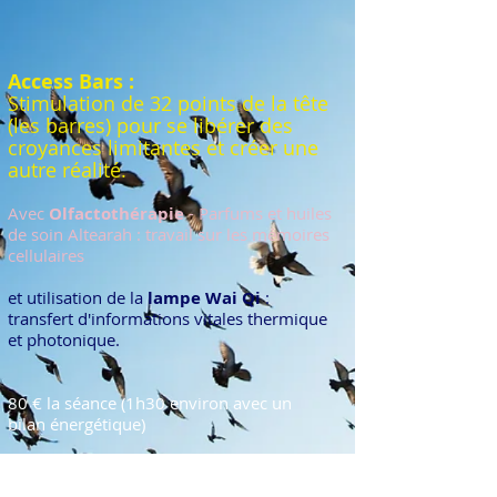
Access Bars :
Stimulation de 32 poi
nts de la t
ête
(le
s barres) pour se
libérer des
croyances limitantes et créer une
autre
réalité.
Avec
Olfactothérapie
- Parfums et huiles
de soin Altearah : travail sur les mémoires
cellulaires
et utilisation de la
lampe Wai Qi
:
transfert d'informations vitales thermique
et photonique.
80 € la séance (1h30 environ avec un
bilan énergétique)