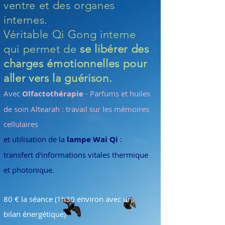
ventre et des organes
internes.
Véritable Qi Gong interne
qui permet de
se libérer des
charges émotionnelles pour
aller vers la guérison.
Avec
Olfactothérapie
- Parfums et huiles
de soin Altearah : travail sur les mémoires
cellulaires
et utilisation de la
lampe Wai Qi
:
transfert d'informations vitales thermique
et photonique.
80 € la séance (1h30 environ avec un
bilan énergétique)